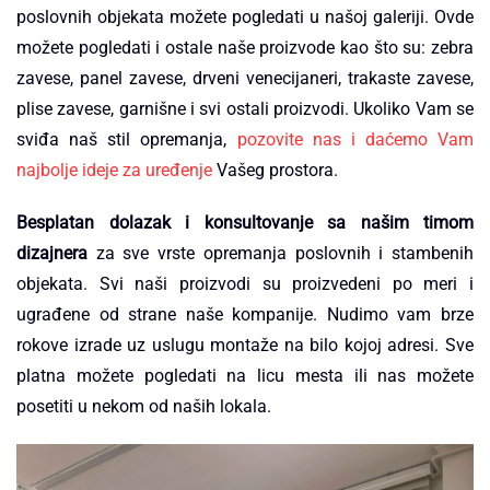
poslovnih objekata možete pogledati u našoj galeriji. Ovde
možete pogledati i ostale naše proizvode kao što su: zebra
zavese, panel zavese, drveni venecijaneri, trakaste zavese,
plise zavese, garnišne i svi ostali proizvodi. Ukoliko Vam se
sviđa naš stil opremanja,
pozovite nas i daćemo Vam
najbolje ideje za uređenje
Vašeg prostora.
Besplatan dolazak i konsultovanje sa našim timom
dizajnera
za sve vrste opremanja poslovnih i stambenih
objekata. Svi naši proizvodi su proizvedeni po meri i
ugrađene od strane naše kompanije. Nudimo vam brze
rokove izrade uz uslugu montaže na bilo kojoj adresi. Sve
platna možete pogledati na licu mesta ili nas možete
posetiti u nekom od naših lokala.