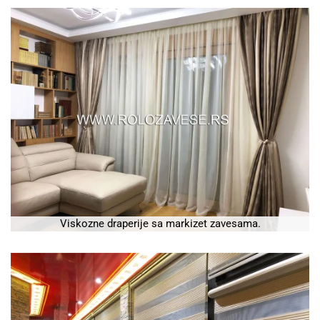
Viskozne draperije sa markizet zavesama.