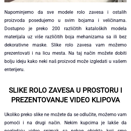
Napominjemo da sve modele rolo zavesa i ostalih
proizvoda posedujemo u svim bojama i veličinama.
Dostupno je preko 200 različitih kataloških modela
materijala uz više različitih boja mehanizama sa ili bez
dekorativne maske. Slike rolo zavesa vam možemo
prezentovati i na licu mesta. Na taj način možete dobiti
bolju ideju kako neki naš proizvod može izgledati u vašem
enterijeru.
SLIKE ROLO ZAVESA U PROSTORU I
PREZENTOVANJE VIDEO KLIPOVA
Ukoliko preko slike ne možete da se odlučite, možemo vam
pomoći i na drugi način. Nekim kupcima je lakše da
pogledaju video snimak sa nekog objekta koji smo